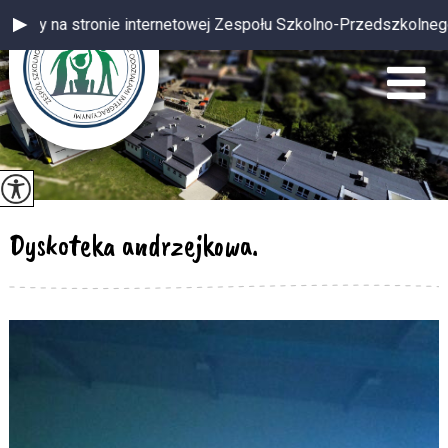
nternetowej Zespołu Szkolno-Przedszkolnego z oddziałami integr
Dyskoteka andrzejkowa.