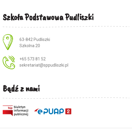
Szkoła Podstawowa Pudliszki
Adres pocztowy:
63-842 Pudliszki
Szkolna 20
+65 573 81 52
sekretariat@sppudliszki.pl
Bądź z nami