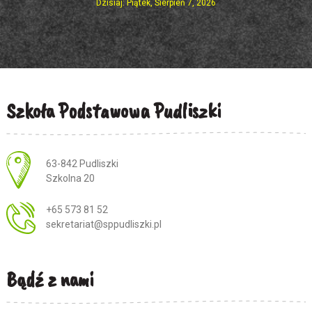
Dzisiaj: Piątek, Sierpień 7, 2026
Szkoła Podstawowa Pudliszki
Adres pocztowy:
63-842 Pudliszki
Szkolna 20
+65 573 81 52
sekretariat@sppudliszki.pl
Bądź z nami