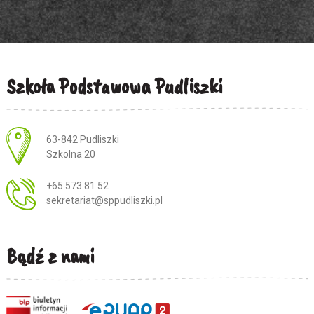
Szkoła Podstawowa Pudliszki
Adres pocztowy:
63-842 Pudliszki
Szkolna 20
+65 573 81 52
sekretariat@sppudliszki.pl
Bądź z nami