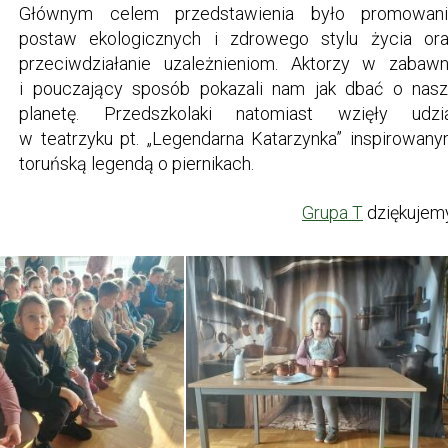
Głównym celem przedstawienia było promowan
postaw ekologicznych i zdrowego stylu życia or
przeciwdziałanie uzależnieniom. Aktorzy w zabaw
i pouczający sposób pokazali nam jak dbać o nas
planetę. Przedszkolaki natomiast wzięły udzi
w teatrzyku pt. „Legendarna Katarzynka” inspirowan
toruńską legendą o piernikach.
Grupa T
dziękujem