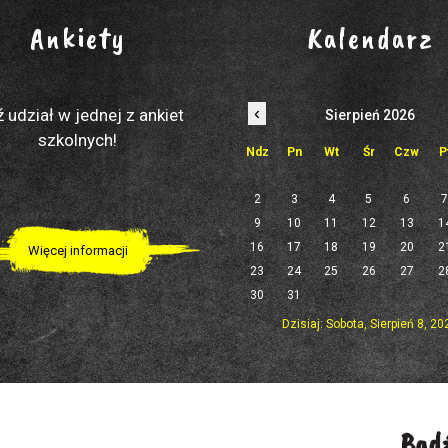
Ankiety
Kalendarz
‹
 udział w jednej z ankiet
Sierpień 2026
szkolnych!
Ndz
Pn
Wt
Śr
Czw
P
2
3
4
5
6
9
10
11
12
13
1
16
17
18
19
20
2
Więcej informacji
23
24
25
26
27
2
30
31
Dzisiaj: Sobota, Sierpień 8, 20
Bądź