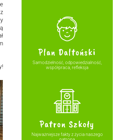
ie
az
ny
zą
ał
ym
Plan Daltoński
Samodzielność, odpowiedzialność,
y!
współpraca, refleksja
Patron Szkoły
Najważniejsze fakty z życia naszego
patrona