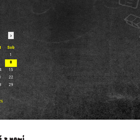
›
t
Sob
1
7
8
4
15
1
22
8
29
26
 z nami