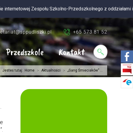
ej Zespołu Szkolno-Przedszkolnego z oddziałami integracyjnymi 
etariat@sppudliszki.pl
+65 573 81 52
Przedszkole
Kontakt
>
>
Jesteś tutaj:
Home
Aktualności
„Gang Śmieciaków” ...
ze
”.