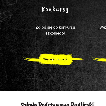
Konkursy
Zgłoś się do konkursu
Weź
szkolnego!
Więcej informacji
Szkoła Podstawowa Pudliszki