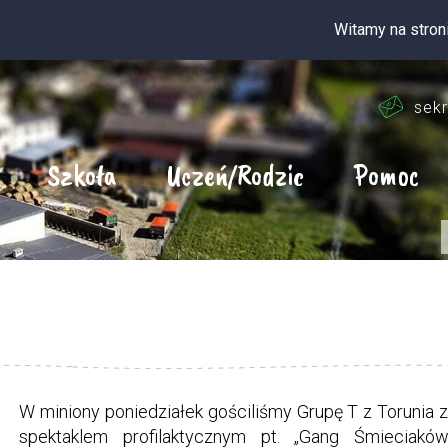
Witamy na stronie internetow
sekr
Szkoła
Uczeń/Rodzic
Pomoc
W miniony poniedziałek gościliśmy Grupę T z Torunia 
spektaklem profilaktycznym pt. „Gang Śmieciaków