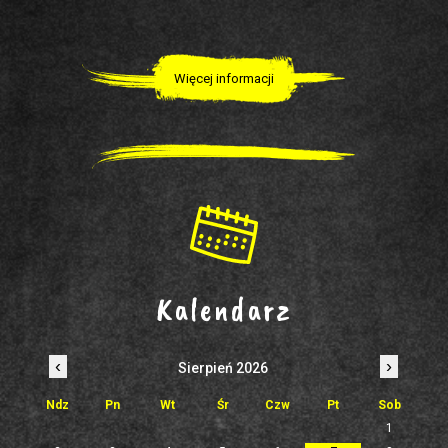
Więcej informacji
Kalendarz
‹
›
Sierpień 2026
Ndz
Pn
Wt
Śr
Czw
Pt
Sob
1