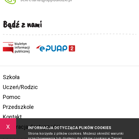
Bądź z nami
Szkoła
Uczeń/Rodzic
Pomoc
Przedszkole
Kontakt
x
Deklaracja dostępności
INFORMACJA DOTYCZĄCA PLIKÓW COOKIES
Strona korzysta z plików cookies. Możesz określić warunki
przechowywania lub dostępu do plików cookies w Twojej