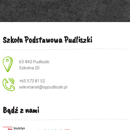
Szkoła Podstawowa Pudliszki
Adres pocztowy:
63-842 Pudliszki
Szkolna 20
+65 573 81 52
sekretariat@sppudliszki.pl
Bądź z nami