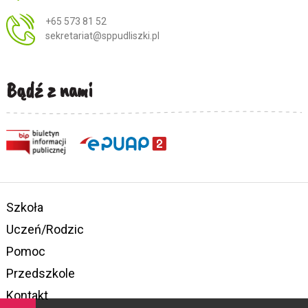
+65 573 81 52
sekretariat@sppudliszki.pl
Bądź z nami
Szkoła
Uczeń/Rodzic
Pomoc
Przedszkole
Kontakt