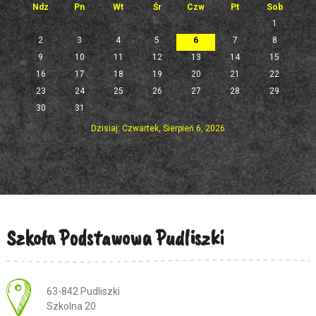
Ndz
Pn
Wt
Śr
Czw
Pt
Sob
1
2
3
4
5
6
7
8
9
10
11
12
13
14
15
16
17
18
19
20
21
22
23
24
25
26
27
28
29
30
31
Dzisiaj: Czwartek, Sierpień 6, 2026
Szkoła Podstawowa Pudliszki
Adres pocztowy:
63-842 Pudliszki
Szkolna 20