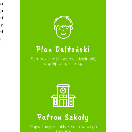
ci
go
ki
ty
ed
.
Plan Daltoński
Samodzielność, odpowiedzialność,
współpraca, refleksja
Patron Szkoły
Najważniejsze fakty z życia naszego
patrona