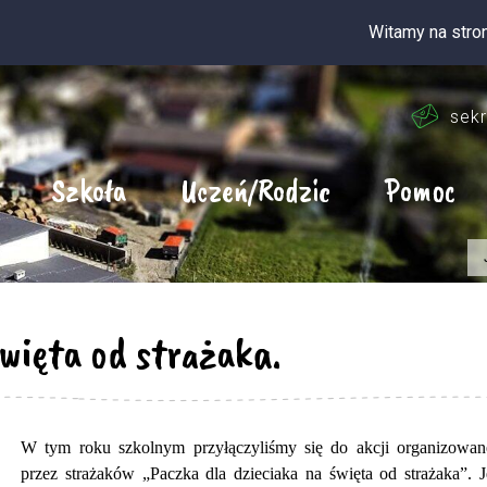
Witamy na stronie intern
sekr
Szkoła
Uczeń/Rodzic
Pomoc
więta od strażaka.
W tym roku szkolnym przyłączyliśmy się do akcji organizowan
przez strażaków „Paczka dla dzieciaka na święta od strażaka”. J