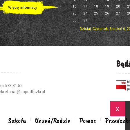
16
17
18
19
20
2
Więcej informacji
23
24
25
26
27
2
30
31
Dzisiaj: Czwartek, Sierpień 6, 
Bądź
65 573 81 52
ekretariat@sppudliszki.pl
x
Szkoła
Uczeń/Rodzic
Pomoc
Przedszko