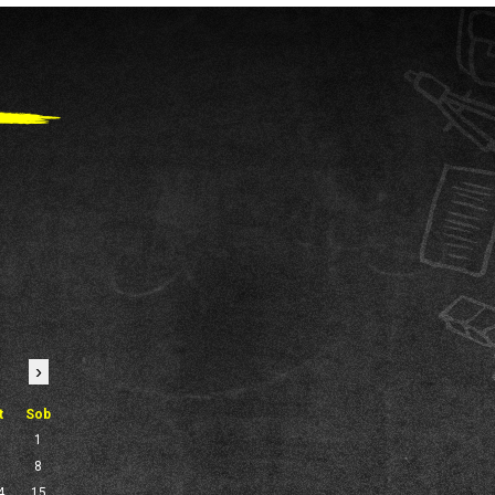
›
t
Sob
1
7
8
4
15