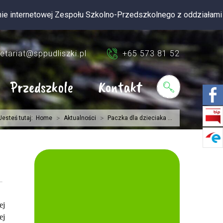
etowej Zespołu Szkolno-Przedszkolnego z oddziałami integracyjn
etariat@sppudliszki.pl
+65 573 81 52
Przedszkole
Kontakt
>
>
Jesteś tutaj:
Home
Aktualności
Paczka dla dzieciaka ...
ej
ej