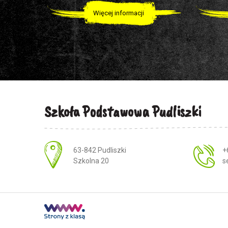
Więcej informacji
Szkoła Podstawowa Pudliszki
Adres pocztowy:
63-842 Pudliszki
+
Szkolna 20
s