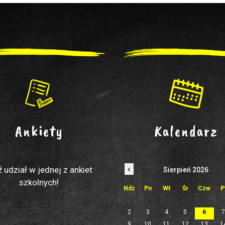
Ankiety
Kalendarz
‹
 udział w jednej z ankiet
Sierpień 2026
szkolnych!
Ndz
Pn
Wt
Śr
Czw
P
2
3
4
5
6
9
10
11
12
13
1