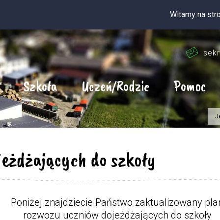
Witamy na stronie intern
sekr
Szkoła
Uczeń/Rodzic
Pomoc
J
jeżdżających do szkoły
Poniżej znajdziecie Państwo zaktualizowany pla
rozwozu uczniów dojeżdżających do szkoły