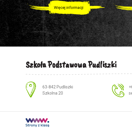
Więcej informacji
Szkoła Podstawowa Pudliszki
Adres pocztowy:
63-842 Pudliszki
+
Szkolna 20
s