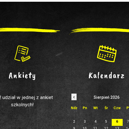
Ankiety
Kalendarz
‹
 udział w jednej z ankiet
Sierpień 2026
szkolnych!
Ndz
Pn
Wt
Śr
Czw
P
2
3
4
5
6
9
10
11
12
13
1