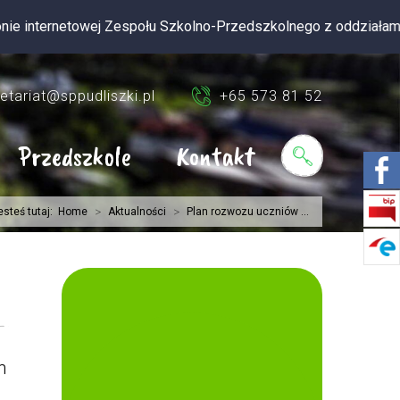
etowej Zespołu Szkolno-Przedszkolnego z oddziałami integracyj
etariat@sppudliszki.pl
+65 573 81 52
Przedszkole
Kontakt
>
>
esteś tutaj:
Home
Aktualności
Plan rozwozu uczniów ...
n