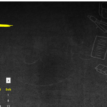
›
t
Sob
1
7
8
4
15