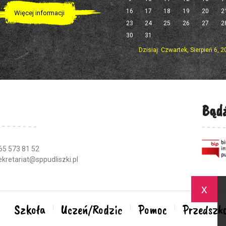
16
17
18
19
20
2
Więcej informacji
23
24
25
26
27
2
30
31
Dzisiaj: Czwartek, Sierpień 6, 
Bądź
65 573 81 52
ekretariat@sppudliszki.pl
x
Szkoła
Uczeń/Rodzic
Pomoc
Przedszko