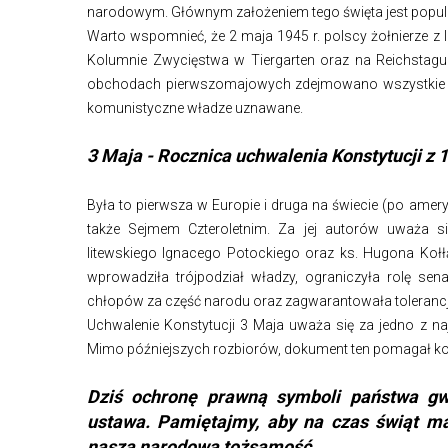
narodowym. Głównym założeniem tego święta jest popul
Warto wspomnieć, że 2 maja 1945 r. polscy żołnierze z I
Kolumnie Zwycięstwa w Tiergarten oraz na Reichstagu w
obchodach pierwszomajowych zdejmowano wszystkie flagi
komunistyczne władze uznawane.
3 Maja - Rocznica uchwalenia Konstytucji z 1
Była to pierwsza w Europie i druga na świecie (po amery
także Sejmem Czteroletnim. Za jej autorów uważa si
litewskiego Ignacego Potockiego oraz ks. Hugona Kołłą
wprowadziła trójpodział władzy, ograniczyła rolę sen
chłopów za część narodu oraz zagwarantowała tolerancję 
Uchwalenie Konstytucji 3 Maja uważa się za jedno z n
Mimo późniejszych rozbiorów, dokument ten pomagał ko
Dziś ochronę prawną symboli państwa gwa
ustawa. Pamiętajmy, aby na czas świąt ma
naszą narodową tożsamość.