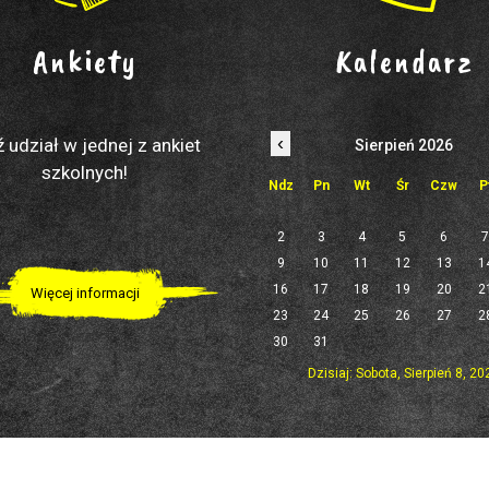
Ankiety
Kalendarz
‹
 udział w jednej z ankiet
Sierpień 2026
szkolnych!
Ndz
Pn
Wt
Śr
Czw
P
2
3
4
5
6
9
10
11
12
13
1
16
17
18
19
20
2
Więcej informacji
23
24
25
26
27
2
30
31
Dzisiaj: Sobota, Sierpień 8, 20