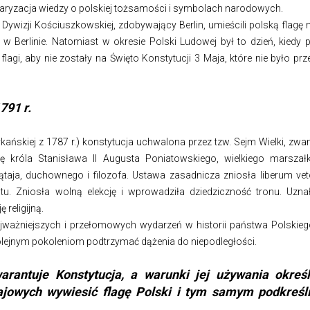
aryzacja wiedzy o polskiej tożsamości i symbolach narodowych.
 Dywizji Kościuszkowskiej, zdobywający Berlin, umieścili polską flagę 
 Berlinie. Natomiast w okresie Polski Ludowej był to dzień, kiedy 
, aby nie zostały na Święto Konstytucji 3 Maja, które nie było prz
791 r.
kańskiej z 1787 r.) konstytucja uchwalona przez tzw. Sejm Wielki, zwa
ę króla Stanisława II Augusta Poniatowskiego, wielkiego marszał
taja, duchownego i filozofa. Ustawa zasadnicza zniosła liberum vet
atu. Zniosła wolną elekcję i wprowadziła dziedziczność tronu. Uzna
religijną.
ajważniejszych i przełomowych wydarzeń w historii państwa Polskieg
lejnym pokoleniom podtrzymać dążenia do niepodległości.
rantuje Konstytucja, a warunki jej używania okreś
jowych wywiesić flagę Polski i tym samym podkreśl