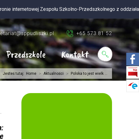
rnetowej Zespołu Szkolno-Przedszkolnego z oddziałami integracy
etariat@sppudliszki.pl
+65 573 81 52
Przedszkole
Kontakt
>
>
Jesteś tutaj:
Home
Aktualności
Polska to jest wielk ...
:
e