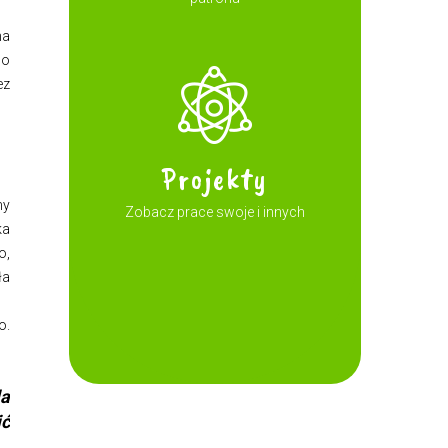
na
po
ez
Projekty
ny
Zobacz prace swoje i innych
ka
o,
ła
o.
la
ić