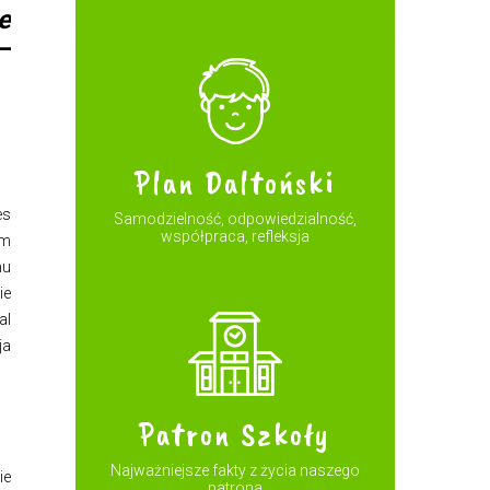
e
–
Plan Daltoński
es
Samodzielność, odpowiedzialność,
współpraca, refleksja
em
mu
ie
al
ja
Patron Szkoły
Najważniejsze fakty z życia naszego
ie
patrona