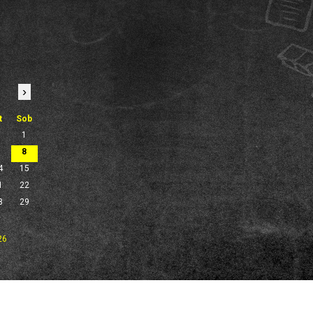
›
t
Sob
1
7
8
4
15
1
22
8
29
26