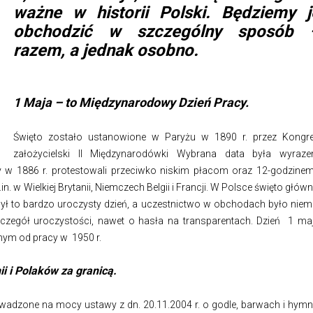
ważne w historii Polski. Będziemy j
obchodzić w szczególny sposób 
razem, a jednak osobno.
1 Maja – to Międzynarodowy Dzień Pracy.
Święto zostało ustanowione w Paryżu w 1890 r. przez Kongr
założycielski II Międzynarodówki Wybrana data była wyraz
zy w 1886 r. protestowali przeciwko niskim płacom oraz 12-godzine
. w Wielkiej Brytanii, Niemczech Belgii i Francji. W Polsce święto główn
ył to bardzo uroczysty dzień, a uczestnictwo w obchodach było niem
czegół uroczystości, nawet o hasła na transparentach. Dzień 1 ma
nym od pracy w 1950 r.
i i Polaków za granicą.
wadzone na mocy ustawy z dn. 20.11.2004 r. o godle, barwach i hymn