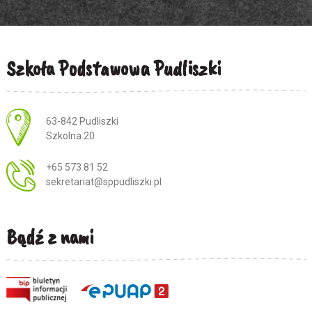
Szkoła Podstawowa Pudliszki
Adres pocztowy:
63-842 Pudliszki
Szkolna 20
+65 573 81 52
sekretariat@sppudliszki.pl
Bądź z nami