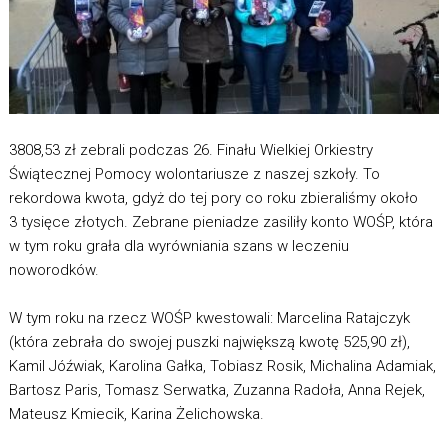
3808,53 zł zebrali podczas 26. Finału Wielkiej Orkiestry
Świątecznej Pomocy wolontariusze z naszej szkoły. To
rekordowa kwota, gdyż do tej pory co roku zbieraliśmy około
3 tysięce złotych. Zebrane pieniadze zasiliły konto WOŚP, która
w tym roku grała dla wyrówniania szans w leczeniu
noworodków.
W tym roku na rzecz WOŚP kwestowali: Marcelina Ratajczyk
(która zebrała do swojej puszki największą kwotę 525,90 zł),
Kamil Jóźwiak, Karolina Gałka, Tobiasz Rosik, Michalina Adamiak,
Bartosz Paris, Tomasz Serwatka, Zuzanna Radoła, Anna Rejek,
Mateusz Kmiecik, Karina Żelichowska.