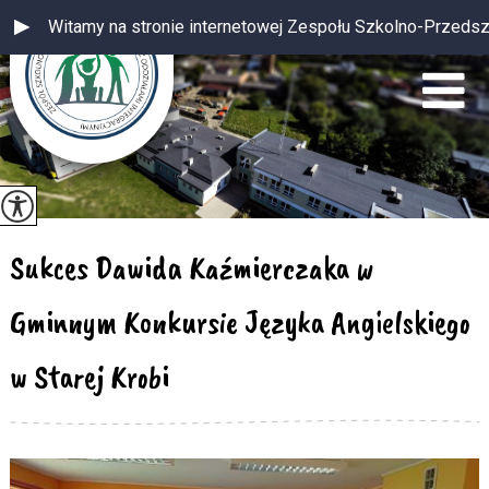
Witamy na stronie internetowej Zespołu Szkolno-Przedszkolneg
Sukces Dawida Kaźmierczaka w
Gminnym Konkursie Języka Angielskiego
w Starej Krobi