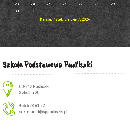
23
24
25
26
27
28
29
30
31
Dzisiaj: Piątek, Sierpień 7, 2026
Szkoła Podstawowa Pudliszki
Adres pocztowy:
63-842 Pudliszki
Szkolna 20
+65 573 81 52
sekretariat@sppudliszki.pl