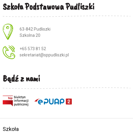
Szkoła Podstawowa Pudliszki
Adres pocztowy:
63-842 Pudliszki
Szkolna 20
+65 573 81 52
sekretariat@sppudliszki.pl
Bądź z nami
Szkoła