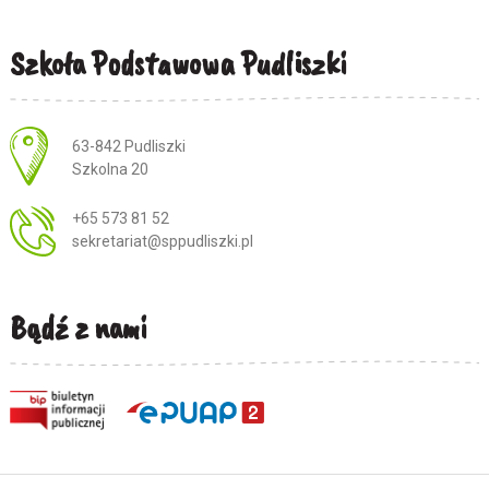
Szkoła Podstawowa Pudliszki
Adres pocztowy:
63-842 Pudliszki
Szkolna 20
+65 573 81 52
sekretariat@sppudliszki.pl
Bądź z nami